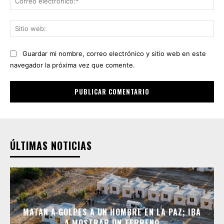
ele
Sit
we
Guardar mi nombre, correo electrónico y sitio web en este
navegador la próxima vez que comente.
ÚLTIMAS NOTICIAS
MATAN A GOLPES A UN HOMBRE EN LA PAZ; IBA
A MOSTRAR UN TERRENO