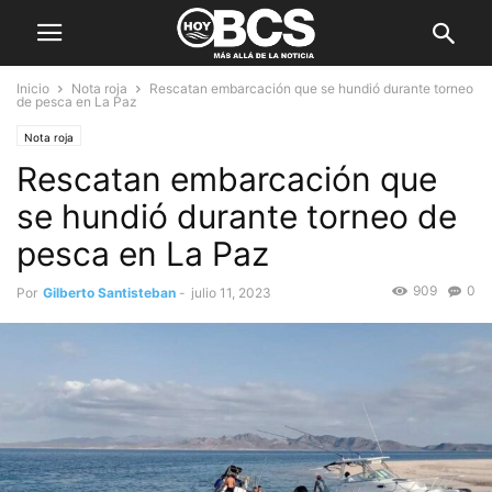
Inicio
Nota roja
Rescatan embarcación que se hundió durante torneo
de pesca en La Paz
Nota roja
Rescatan embarcación que
se hundió durante torneo de
pesca en La Paz
909
0
Por
Gilberto Santisteban
-
julio 11, 2023