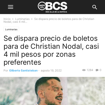
Inicio
Luminarias
Se dispara precio de boletos para de Christian
Nodal, casi 4 mil...
Luminarias
Se dispara precio de boletos
para de Christian Nodal, casi
4 mil pesos por zonas
preferentes
1284
0
Por
Gilberto Santisteban
-
agosto 19, 2022