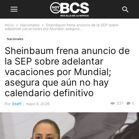
Inicio
Nacionales
Sheinbaum frena anuncio de la SEP sobre
adelantar vacaciones por Mundial; asegura...
Nacionales
Sheinbaum frena anuncio de
la SEP sobre adelantar
vacaciones por Mundial;
asegura que aún no hay
calendario definitivo
337
0
Por
Staff
-
mayo 8, 2026