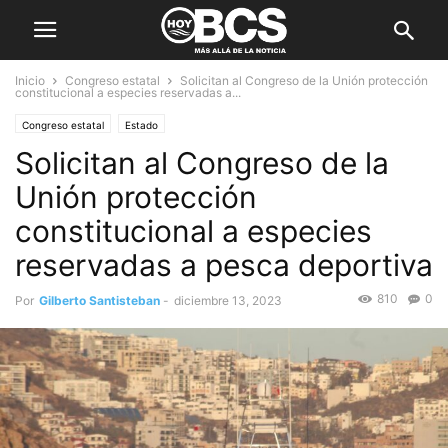
Inicio
Congreso estatal
Solicitan al Congreso de la Unión protección
constitucional a especies reservadas a...
Congreso estatal
Estado
Solicitan al Congreso de la
Unión protección
constitucional a especies
reservadas a pesca deportiva
810
0
Por
Gilberto Santisteban
-
diciembre 13, 2023