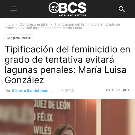
Inicio
Congreso estatal
Tipificación del feminicidio en grado de
tentativa evitará lagunas penales: María Luisa...
Congreso estatal
Tipificación del feminicidio en
grado de tentativa evitará
lagunas penales: María Luisa
González
1052
0
Por
Gilberto Santisteban
-
junio 7, 2022