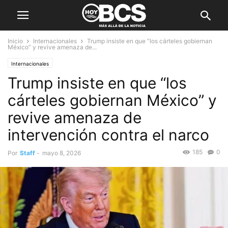
Inicio
Internacionales
Trump insiste en que “los cárteles gobiernan
México” y revive amenaza de...
Internacionales
Trump insiste en que “los
cárteles gobiernan México” y
revive amenaza de
intervención contra el narco
185
0
Por
Staff
-
mayo 8, 2026