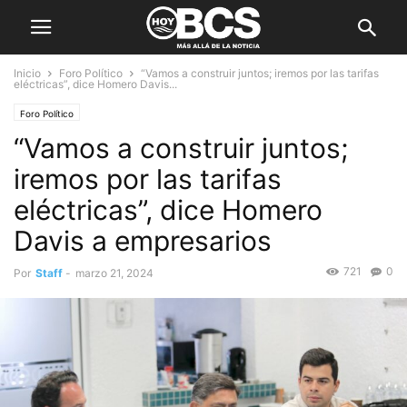
Inicio
Foro Político
“Vamos a construir juntos; iremos por las tarifas
eléctricas”, dice Homero Davis...
Foro Político
“Vamos a construir juntos;
iremos por las tarifas
eléctricas”, dice Homero
Davis a empresarios
721
0
Por
Staff
-
marzo 21, 2024