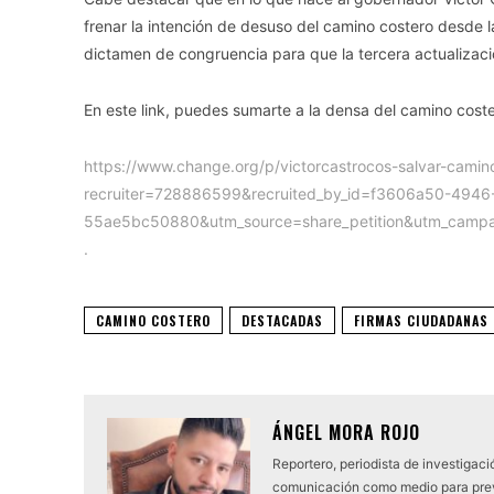
frenar la intención de desuso del camino costero desde la
dictamen de congruencia para que la tercera actualizac
En este link, puedes sumarte a la densa del camino coste
https://www.change.org/p/victorcastrocos-salvar-cam
recruiter=728886599&recruited_by_id=f3606a50-4946
55ae5bc50880&utm_source=share_petition&utm_campa
.
CAMINO COSTERO
DESTACADAS
FIRMAS CIUDADANAS
ÁNGEL MORA ROJO
Reportero, periodista de investigaci
comunicación como medio para preven