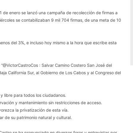
 31 de enero se lanzó una campaña de recolección de firmas a
ércoles se contabilizaban 9 mil 704 firmas, de una meta de 10
, menos del 3%, e incluso hoy mismo a la hora que escribe esta
 “@VictorCastroCos : Salvar Camino Costero San José del
aja California Sur, al Gobierno de Los Cabos y al Congreso del
 libre para todos los ciudadanos.
vación y mantenimiento sin restricciones de acceso.
orezca la privatización de esta vía.
r de su patrimonio natural y cultural.
astro se ha pronunciado en diversos foros y entrevistas por