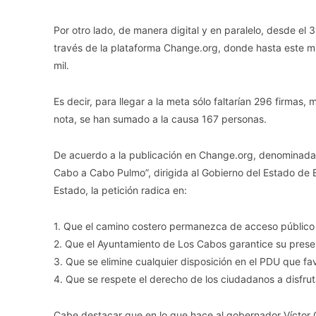
Por otro lado, de manera digital y en paralelo, desde el
través de la plataforma Change.org, donde hasta este mi
mil.
Es decir, para llegar a la meta sólo faltarían 296 firmas
nota, se han sumado a la causa 167 personas.
De acuerdo a la publicación en Change.org, denominada
Cabo a Cabo Pulmo”, dirigida al Gobierno del Estado de B
Estado, la petición radica en:
1. Que el camino costero permanezca de acceso público y
2. Que el Ayuntamiento de Los Cabos garantice su preser
3. Que se elimine cualquier disposición en el PDU que fav
4. Que se respete el derecho de los ciudadanos a disfruta
Cabe destacar que en lo que hace al gobernador Víctor C