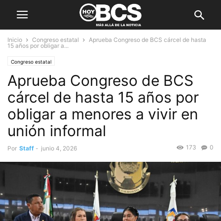
Inicio
Congreso estatal
Aprueba Congreso de BCS cárcel de hasta
15 años por obligar a...
Congreso estatal
Aprueba Congreso de BCS
cárcel de hasta 15 años por
obligar a menores a vivir en
unión informal
173
0
Por
Staff
-
junio 4, 2026