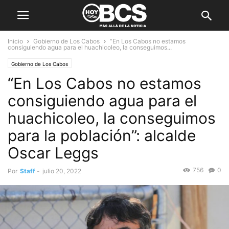
Inicio
Gobierno de Los Cabos
“En Los Cabos no estamos
consiguiendo agua para el huachicoleo, la conseguimos...
Gobierno de Los Cabos
“En Los Cabos no estamos
consiguiendo agua para el
huachicoleo, la conseguimos
para la población”: alcalde
Oscar Leggs
756
0
Por
Staff
-
julio 20, 2022