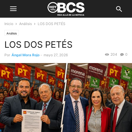
Inicio
Análisis
LOS DOS PETÉS
Análisis
LOS DOS PETÉS
204
0
Por
Ángel Mora Rojo
-
mayo 27, 2026