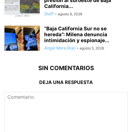
presión al suroeste de Baja
California...
Staff
-
agosto 6, 2026
“Baja California Sur no se
hereda”: Milena denuncia
intimidación y espionaje...
Ángel Mora Rojo
-
agosto 5, 2026
SIN COMENTARIOS
DEJA UNA RESPUESTA