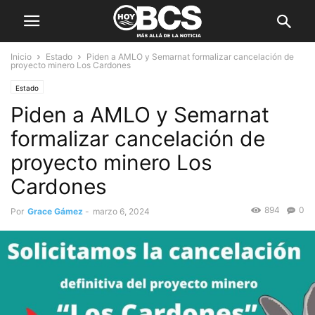
Inicio
Estado
Piden a AMLO y Semarnat formalizar cancelación de
proyecto minero Los Cardones
Estado
Piden a AMLO y Semarnat
formalizar cancelación de
proyecto minero Los
Cardones
894
0
Por
Grace Gámez
-
marzo 6, 2024