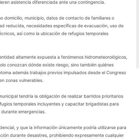
eren asistencia diferenciada ante una contingencia.
mo domicilio, municipio, datos de contacto de familiares o
dad reducida, necesidades específicas de evacuación, uso de
écnicos, así como la ubicación de refugios temporales
a entidad altamente expuesta a fenómenos hidrometeorológicos,
 solo conozcan dónde existe riesgo, sino también quiénes
iva retoma además trabajos previos impulsados desde el Congreso
en zonas vulnerables.
nicipal tendría la obligación de realizar barridos prioritarios
fugios temporales incluyentes y capacitar brigadistas para
 durante emergencias.
fidencial, y que la información únicamente podría utilizarse para
ención durante desastres, prohibiendo expresamente cualquier