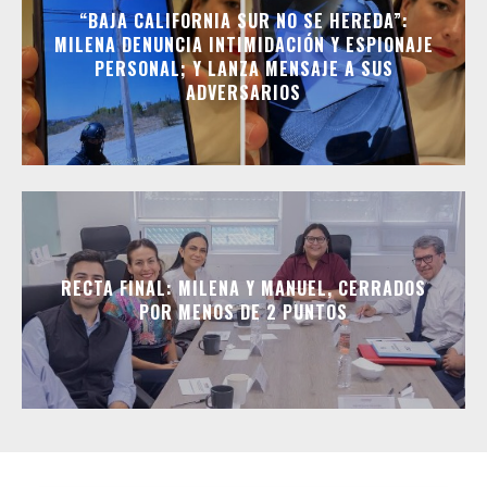
“BAJA CALIFORNIA SUR NO SE HEREDA”:
MILENA DENUNCIA INTIMIDACIÓN Y ESPIONAJE
PERSONAL; Y LANZA MENSAJE A SUS
ADVERSARIOS
RECTA FINAL: MILENA Y MANUEL, CERRADOS
POR MENOS DE 2 PUNTOS